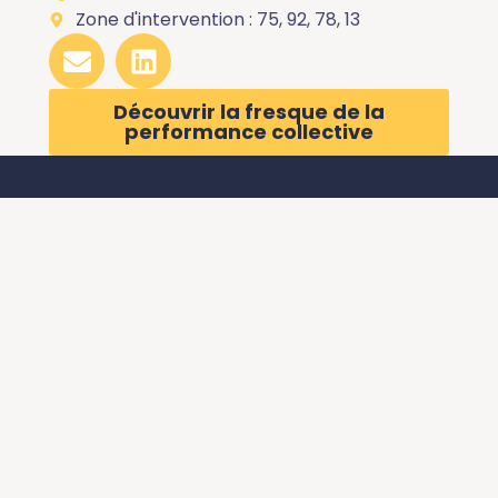
Zone d'intervention : 75, 92, 78, 13
Découvrir la fresque de la
performance collective
Devenir
Conditions
animateur
Générales de
Le baromètre de
Vente
la qualité
Mentions légales
relationnelle au
travail
Booster la
coopération des
équipes
Fresque team