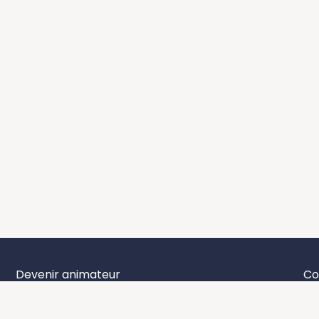
Devenir animateur
Co
Le baromètre de la qualité relationnelle au travail
Me
Booster la coopération des équipes