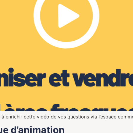
 à enrichir cette vidéo de vos questions via l’espace comm
ue d’animation